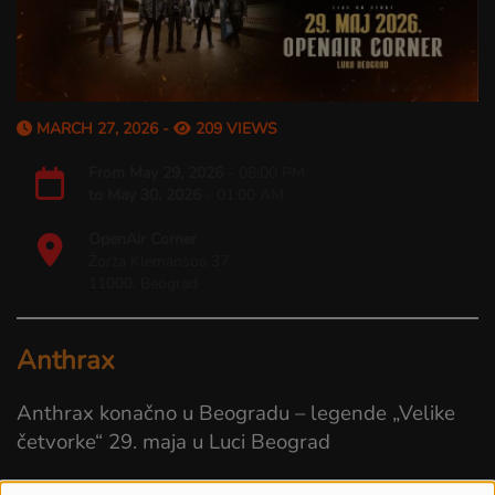
MARCH 27, 2026 -
209 VIEWS
From
May 29, 2026
- 08:00 PM
to
May 30, 2026
- 01:00 AM
OpenAir Corner
Žorža Klemansoa 37
11000, Beograd
Anthrax
Anthrax konačno u Beogradu – legende „Velike
četvorke“ 29. maja u Luci Beograd
Thrash metal legende Anthrax uvrstile su