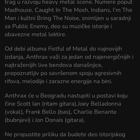
trag u razvoju heavy metal scene. Numere poput
Madhouse, Caught In The Mosh, Indians, I’m The
Man i kultni Bring The Noise, snimljen u saradnji
sa Public Enemy, deo su muzičke istorije i
obavezne metal lektire.
Od debi albuma Fistful of Metal do najnovijih
izdanja, Anthrax važi za jedan od najenergičnijih i
najtraženijih live bendova današnjice,
prepoznatljiv po savršenom spoju agresivnih
rifova, melodije i zarazne energije na bini.
Anthrax će u Beogradu nastupiti u postavi koju
čine Scott Ian (ritam gitara),Joey Belladonna
(vokal), Frank Bello (bas), Charlie Benante
(bubnjevi) i Jon Donais (gitara).
Ne propustite priliku da budete deo istorijskog