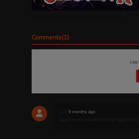
ROK OFANZIVA na Mr.Foxy Rock Radiju
Comments(1)
Log 
JLZ,
9 months ago
Super je ovo odrađeno, bolje nego što s