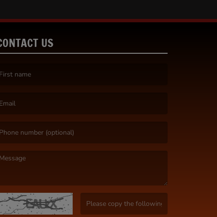
CONTACT US
irst name is required )
mail is required. )
essage is required. )