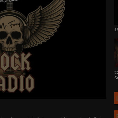
1
22
St