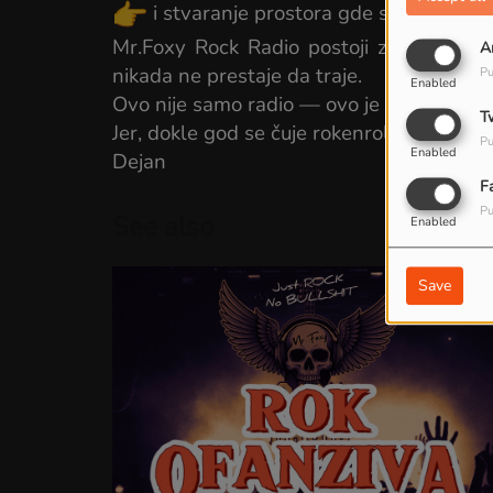
i stvaranje prostora gde se muzika, em
Mr.Foxy Rock Radio postoji zato što pra
A
nikada ne prestaje da traje.
Pu
Enabled
Ovo nije samo radio — ovo je priča koja sv
T
Jer, dokle god se čuje rokenrol, Zoki Kite ži
Pu
Enabled
Dejan
F
Pu
See also
Enabled
Save