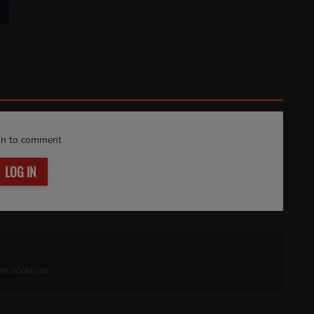
in to comment
LOG IN
am očekivao