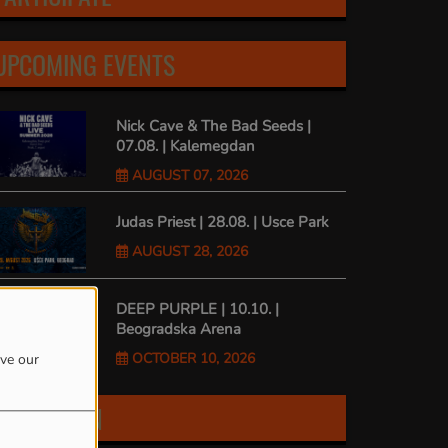
UPCOMING EVENTS
Nick Cave & The Bad Seeds |
07.08. | Kalemegdan
AUGUST 07, 2026
Judas Priest | 28.08. | Usce Park
AUGUST 28, 2026
DEEP PURPLE | 10.10. |
Beogradska Arena
OCTOBER 10, 2026
ove our
FIND US ON