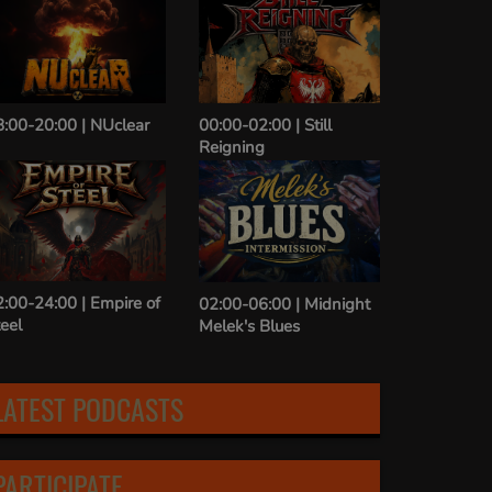
8:00-20:00 | NUclear
00:00-02:00 | Still
12:00-14:0
Reigning
Sound 19
:00-24:00 | Empire of
02:00-06:00 | Midnight
14:00-16:0
eel
Melek's Blues
Dominatio
LATEST PODCASTS
PARTICIPATE