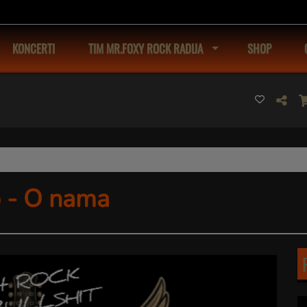
KONCERTI
TIM MR.FOXY ROCK RADIJA
SHOP
o - O nama