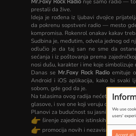
Mr.Foxy Rock Radio
nije samo radio — to j
prestali da žive.
Ideja je rođena iz ljubavi dvojice prijat
da pokrenu sopstveni radio — mesto gde 
kompromisa. Rokenrol onakav kakav treba 
Sudbina je, međutim, odvela jednog od njih
odlučio je da taj san ne sme da ostan
sećanja i iz poštovanja prema zajedničkoj 
nosi dušu, karakter i ime koje simbolizuje
Danas se
Mr.Foxy Rock Radio
emituje o
Android i iOS aplikacija, kako bi svaki 
sobom, gde god da je.
Inform
Na talasima ovog radija nećete čuti samo
glasove, i sve one koji veruju da je rokenr
We use cooki
Planovi za budućnost su jasni:
users' exper
širenje zajednice istinskih rokenrol d
promocija novih i nezavisnih izvođača
Accept all