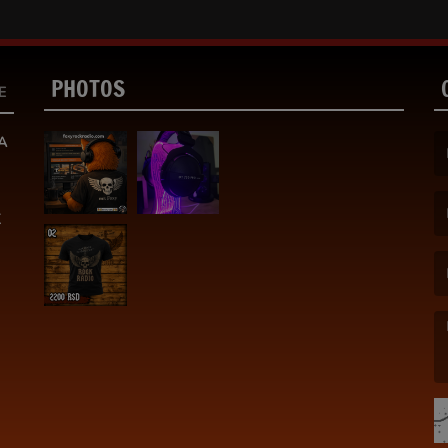
PHOTOS
E
A
(F
K
(E
(M