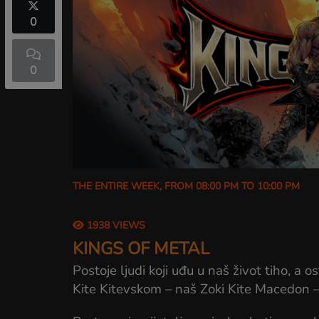
0
0
THE ENTIRE WEEK, FROM 08:00 PM TO 10:00 PM
1938 VIEWS
KINGS OF METAL
Postoje ljudi koji uđu u naš život tiho, a 
Kite Kitevskom – naš Zoki Kite Macedon –