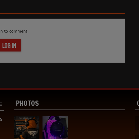
in to comment
LOG IN
PHOTOS
E
A
(F