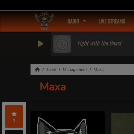
RADIO
LIVE STREAMS
Fight with the Beast
Team
Management
Maxa
Maxa
1