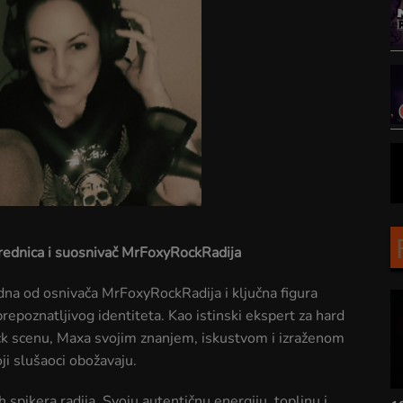
ednica i suosnivač MrFoxyRockRadija
dna od osnivača MrFoxyRockRadija i ključna figura
repoznatljivog identiteta. Kao istinski ekspert za hard
rock scenu, Maxa svojim znanjem, iskustvom i izraženom
ji slušaoci obožavaju.
 spikera radija. Svoju autentičnu energiju, toplinu i