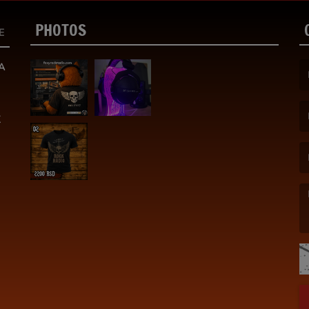
PHOTOS
E
A
(F
K
(E
(M