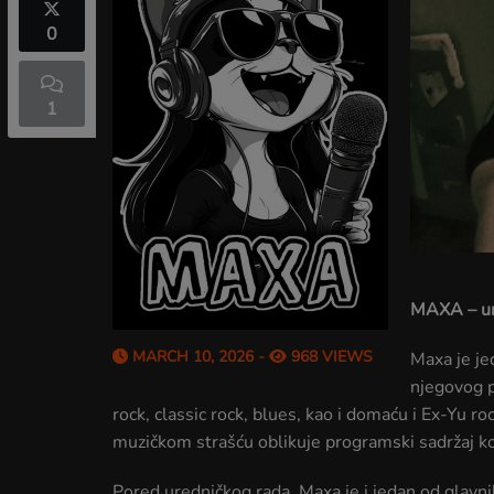
0
1
MAXA – ur
MARCH 10, 2026 -
968 VIEWS
Maxa je je
njegovog p
rock, classic rock, blues, kao i domaću i Ex-Yu 
muzičkom strašću oblikuje programski sadržaj ko
Pored uredničkog rada, Maxa je i jedan od glavnih