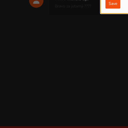
Save
Bravo za jutarnji ????