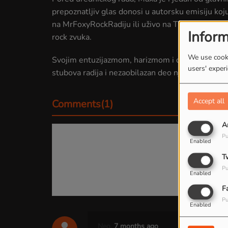
prepoznatljiv glas donosi u autorsku emisiju koj
na MrFoxyRockRadiju ili uživo na TikToku, gde Ma
Inform
rock zvuka.
We use cooki
Svojim entuzijazmom, harizmom i dubokim pozna
users' exper
stubova radija i nezaobilazan deo njegove priče.
Accept all
Comments(1)
A
Pu
Enabled
Log 
T
Pu
Enabled
F
Pu
Enabled
Neo,
7 months ago