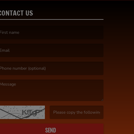
CONTACT US
irst name is required )
mail is required. )
essage is required. )
(Invalid Captcha. )
SEND