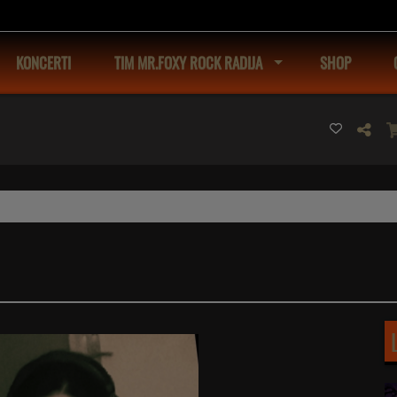
KONCERTI
TIM MR.FOXY ROCK RADIJA
SHOP