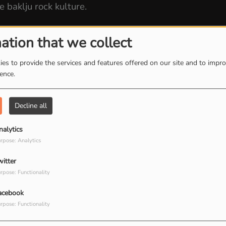
 baklju rock kulture.
ation that we collect
remenski hitovi
es to provide the services and features offered on our site and to impr
ience.
pohe
čnost jednog vremena
Decline all
a energija
nalytics
rpose: Analytics
witter
rpose: Functionality
ck generacije
acebook
rpose: Functionality
tentičnost