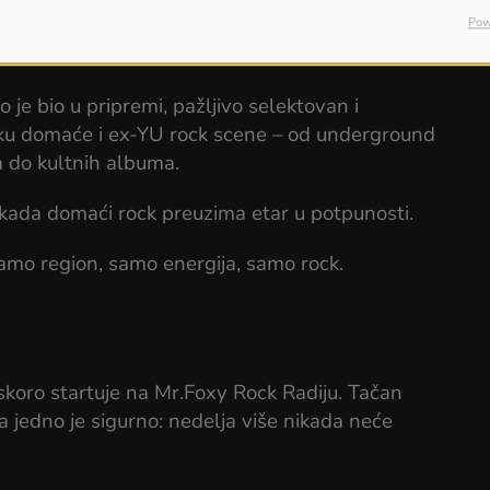
Pow
je bio u pripremi, pažljivo selektovan i
liku domaće i ex-YU rock scene – od underground
 do kultnih albuma.
n kada domaći rock preuzima etar u potpunosti.
amo region, samo energija, samo rock.
skoro startuje na Mr.Foxy Rock Radiju. Tačan
a jedno je sigurno: nedelja više nikada neće