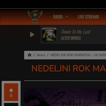
RADIO
LIVE STREAMS
Down To My Last
ALTER BRIDGE
News
NEDELJNI ROK MARATON - 24 SA
NEDELJNI ROK M
0