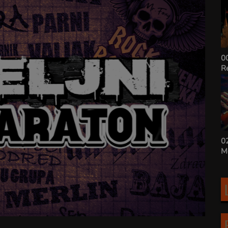
18:00-20:00 | NUclear
00
R
22:00-24:00 | Empire of
0
Steel
M