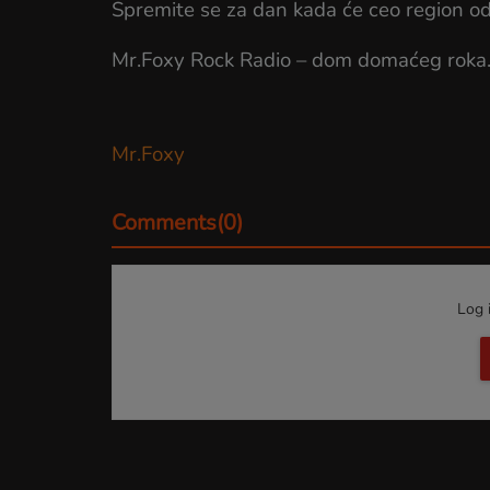
Spremite se za dan kada će ceo region od
Mr.Foxy Rock Radio – dom domaćeg roka
Mr.Foxy
Comments(0)
Log 