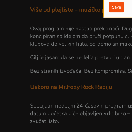
Save
Više od plejlistе – muzičko putovanje
Ovaj program nije nastao preko noći. Dugo 
koncipiran sa idejom da pruži potpunu s
klubova do velikih hala, od demo snimaka
Cilj je jasan: da se nedelja pretvori u da
Bez stranih izvođača. Bez kompromisa. S
Uskoro na Mr.Foxy Rock Radiju
Specijalni nedeljni 24-časovni program u
datum početka biće objavljen vrlo brzo – 
zvučati isto.