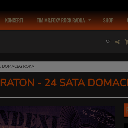
KONCERTI
TIM MR.FOXY ROCK RADIJA
SHOP
TA DOMACEG ROKA
ARATON - 24 SATA DOMA