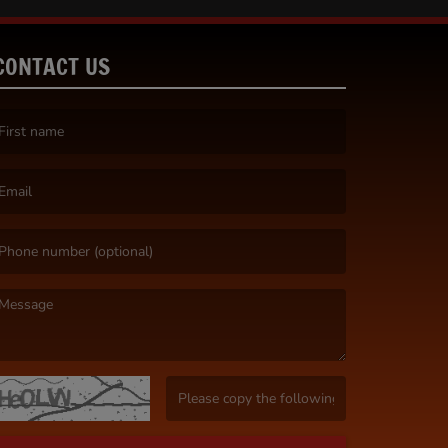
CONTACT US
irst name is required )
mail is required. )
essage is required. )
(Invalid Captcha. )