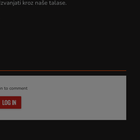
zvanjati kroz naše talase.
.
in to comment
LOG IN