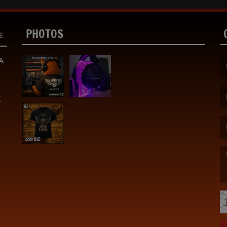
PHOTOS
E
A
(F
K
(E
(M