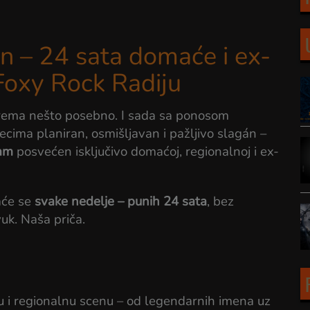
n – 24 sata domaće i ex-
Foxy Rock Radiju
prema nešto posebno. I sada sa ponosom
ima planiran, osmišljavan i pažljivo slagán –
ram
posvećen isključivo domaćoj, regionalnoj i ex-
aće se
svake nedelje – punih 24 sata
, bez
uk. Naša priča.
 i regionalnu scenu – od legendarnih imena uz