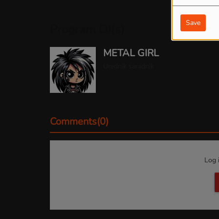
Save
Program DJ(s)
METAL GIRL
Urednik saradnik
Comments(0)
Log 