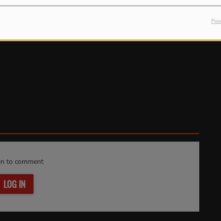
Pow
in to comment
LOG IN