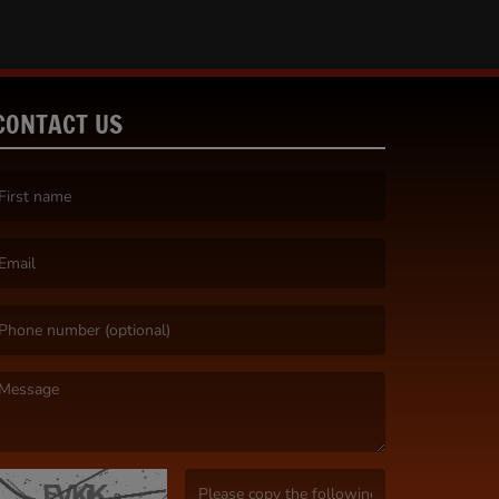
CONTACT US
irst name is required )
mail is required. )
essage is required. )