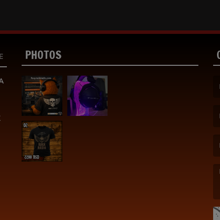
PHOTOS
E
A
(F
K
(E
(M