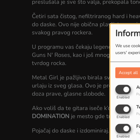
preslušala je sve što valja, prekopala tone
Četiri sata čistog, nefiltriranog hard i h
do daske. Ovo nije obična playlista, ovo 
Inform
svakog pravog rockera.
U programu vas čekaju legende poput
A
We use cooki
users' exper
Guns N' Roses
, kao i još mnogo bendova ko
tvrdog rocka.
Accept all
Metal Girl je pažljivo birala svaku pesmu –
urlaju iz sveg glasa. Ovo je program za vo
A
doza prave, glasne slobode.
Pu
Enabled
Ako voliš da te gitara iseče k’o žilet, bubn
T
Pu
DOMINATION
je mesto gde treba da bud
Enabled
F
Pojačaj do daske i izdominiraj.
Pu
Enabled