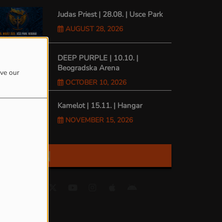
Judas Priest | 28.08. | Usce Park
AUGUST 28, 2026
DEEP PURPLE | 10.10. |
Beogradska Arena
ove our
OCTOBER 10, 2026
Kamelot | 15.11. | Hangar
NOVEMBER 15, 2026
FIND US ON