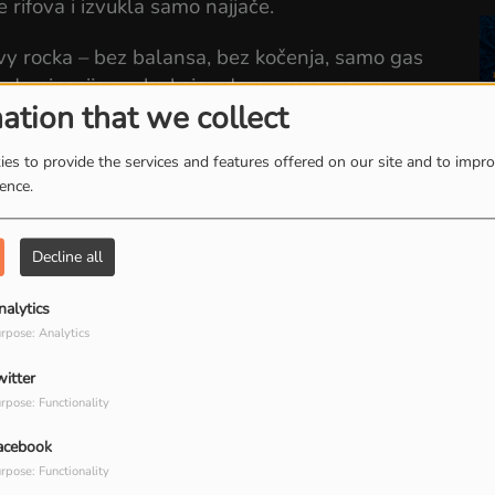
 rifova i izvukla samo najjače.
eavy rocka – bez balansa, bez kočenja, samo gas
je dominacija zvuka koja udara pravo u srce
ation that we collect
C/DC
, nezaustavljivi
Airbourne
, sirova energija
es to provide the services and features offered on our site and to impr
ience.
ji su definisali i nastavljaju da definišu zvuk
Decline all
 od rifova koji tresu zidove do refrena koji se
žnju, za pivo sa ekipom, za trenutke kad ti treba
nalytics
rpose: Analytics
jevi razbijaju tišinu i vokali paraju dušu –
ROCK
witter
rpose: Functionality
eš.
acebook
rpose: Functionality