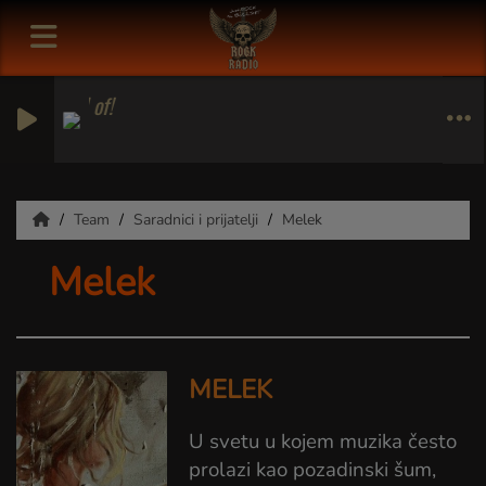
EVER Heard of!
Team
Saradnici i prijatelji
Melek
Melek
MELEK
U svetu u kojem muzika često
prolazi kao pozadinski šum,