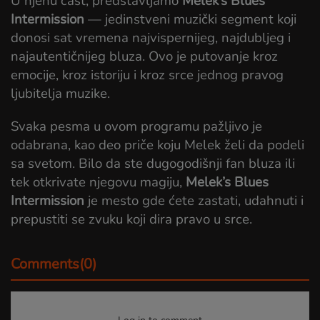
U njenu čast, predstavljamo
Melek’s Blues
Intermission
— jedinstveni muzički segment koji
donosi sat vremena najvispernijeg, najdubljeg i
najautentičnijeg bluza. Ovo je putovanje kroz
emocije, kroz istoriju i kroz srce jednog pravog
ljubitelja muzike.
Svaka pesma u ovom programu pažljivo je
odabrana, kao deo priče koju Melek želi da podeli
sa svetom. Bilo da ste dugogodišnji fan bluza ili
tek otkrivate njegovu magiju,
Melek’s Blues
Intermission
je mesto gde ćete zastati, udahnuti i
prepustiti se zvuku koji dira pravo u srce.
Comments(0)